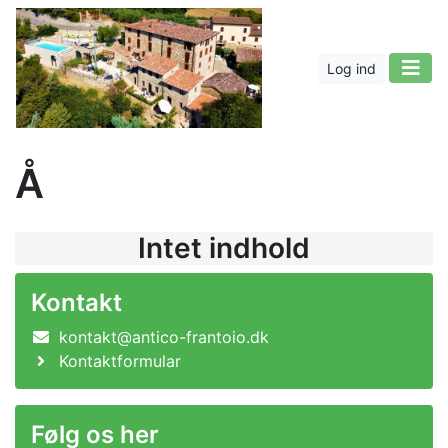
Log ind
Å
Intet indhold
Kontakt
kontakt@antico-frantoio.dk
Kontaktformular
Følg os her