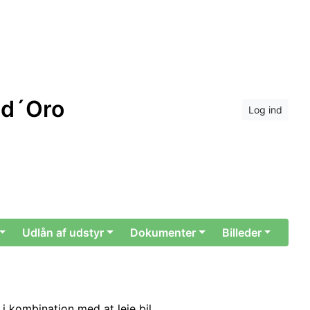
 d´Oro
Log ind
Udlån af udstyr
Dokumenter
Billeder
 i kombination med at leje bil.