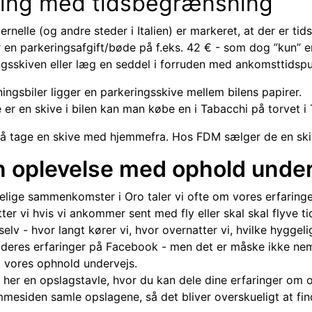
ring med tidsbegrænsning
ernelle (og andre steder i Italien) er markeret, at der er ti
or en parkeringsafgift/bøde på f.eks. 42 € - som dog ”kun” 
gsskiven eller læg en seddel i forruden med ankomsttidspun
ningsbiler ligger en parkeringsskive mellem bilens papirer.
 er en skive i bilen kan man købe en i Tabacchi på torvet i 
å tage en skive med hjemmefra. Hos FDM sælger de en skiv
n oplevelse med ophold under 
lige sammenkomster i Oro taler vi ofte om vores erfaringer
ter vi hvis vi ankommer sent med fly eller skal skal flyve 
selv - hvor langt kører vi, hvor overnatter vi, hvilke hyggel
deres erfaringer på Facebook - men det er måske ikke nemt 
il vores ophnold undervejs.
i her en opslagstavle, hvor du kan dele dine erfaringer om 
emmesiden samle opslagene, så det bliver overskueligt at fin