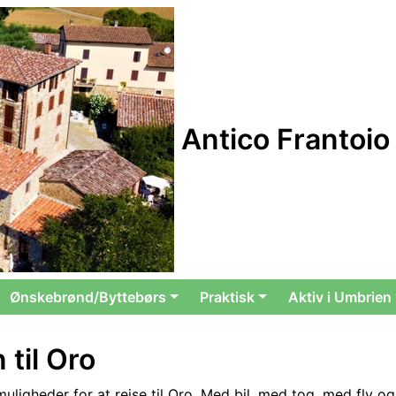
Antico Frantoio
Ønskebrønd/Byttebørs
Praktisk
Aktiv i Umbrien
 til Oro
muligheder for at rejse til Oro. Med bil, med tog, med fly og