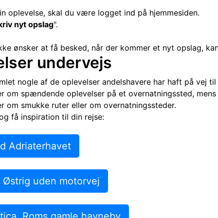
din oplevelse, skal du være logget ind på hjemmesiden.
kriv nyt opslag
".
ikke ønsker at få besked, når der kommer et nyt opslag, ka
elser undervejs
mlet nogle af de oplevelser andelshavere har haft på vej til
r om spændende oplevelser på et overnatningssted, mens m
r om smukke ruter eller om overnatningssteder.
og få inspiration til din rejse:
d Adriaterhavet
Østrig uden motorvej
ntica, Roms gamle havneby