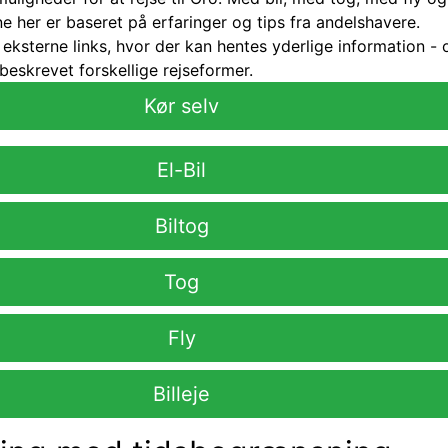
ne her er baseret på erfaringer og tips fra andelshavere.
l eksterne links, hvor der kan hentes yderlige information -
beskrevet forskellige rejseformer.
Kør selv
El-Bil
Biltog
Tog
Fly
Billeje