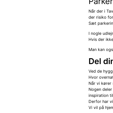
Parke
Når der i Tav
der risiko f
Sæt parkerin
I nogle udlej
Hvis der ikke
Man kan ogs
Del di
Ved de hygge
Hvor overnat
Når vi kører 
Nogen deler 
inspiration t
Derfor har v
Vi vil på hj