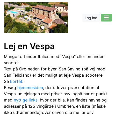
Log ind
Lej en Vespa
Mange forbinder Italien med "Vespa" eller en anden
scooter.
Tæt på Oro neden for byen San Savino (på vej mod
San Feliciano) er det muligt at leje Vespa scootere.
Se
kortet
.
Besøg
hjemmesiden
, der udover præsentation af
Vespa-udlejningen med priser osv. også har et punkt
med
nyttige links
, hvor der bl.a. kan findes navne og
adresser på 125 vingårde i Umbrien, en liste (måske
ikke udtømmende) over oliven olie møller osv.