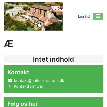
Log ind
Æ
Intet indhold
Kontakt
kontakt@antico-frantoio.dk
Kontaktformular
Følg os her